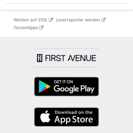
Werben auf STOL
Leserreporter werden
Tourentipps