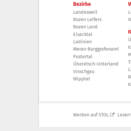
Bezirke
W
Landesweit
L
Bozen Leifers
W
Bozen Land
K
Eisacktal
Ü
Ladinien
K
Meran-Burggrafenamt
M
Pustertal
T
Überetsch-Unterland
L
Vinschgau
B
Wipptal
K
Werben auf STOL
Leser