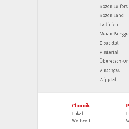
Bozen Leifers
Bozen Land
Ladinien
Meran-Burggr
Eisacktal
Pustertal
Überetsch-Un
Vinschgau
Wipptal
Chronik
P
Lokal
L
Weltweit
W