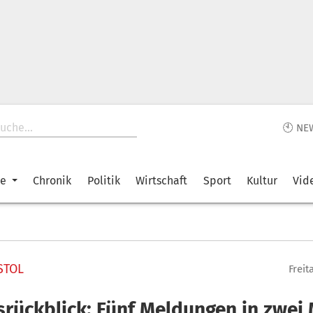
🕙 NE
ke
Chronik
Politik
Wirtschaft
Sport
Kultur
Vid
STOL
Freit
srückblick: Fünf Meldungen in zwei