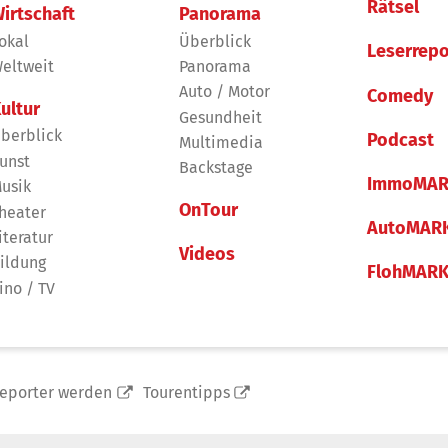
Rätsel
irtschaft
Panorama
okal
Überblick
Leserrepo
eltweit
Panorama
Auto / Motor
Comedy
ultur
Gesundheit
berblick
Podcast
Multimedia
unst
Backstage
ImmoMAR
usik
OnTour
heater
AutoMAR
iteratur
Videos
ildung
FlohMAR
ino / TV
reporter werden
Tourentipps