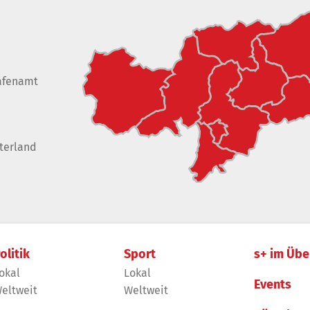
afenamt
terland
olitik
Sport
s+ im Übe
okal
Lokal
Events
eltweit
Weltweit