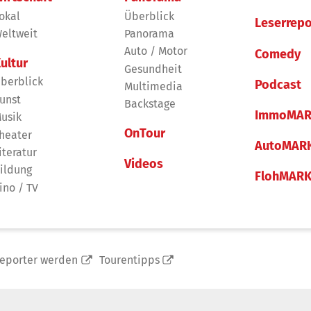
okal
Überblick
Leserrepo
eltweit
Panorama
Auto / Motor
Comedy
ultur
Gesundheit
berblick
Podcast
Multimedia
unst
Backstage
ImmoMAR
usik
OnTour
heater
AutoMAR
iteratur
Videos
ildung
FlohMAR
ino / TV
reporter werden
Tourentipps