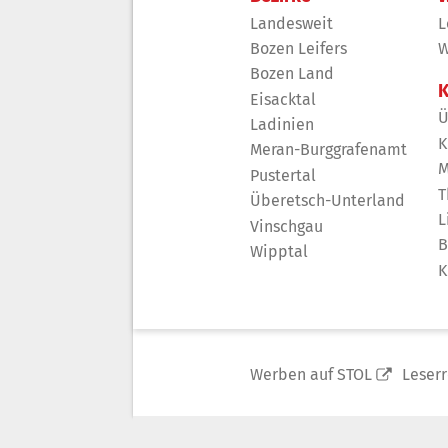
Landesweit
L
Bozen Leifers
W
Bozen Land
K
Eisacktal
Ü
Ladinien
K
Meran-Burggrafenamt
M
Pustertal
T
Überetsch-Unterland
L
Vinschgau
B
Wipptal
K
Werben auf STOL
Leser