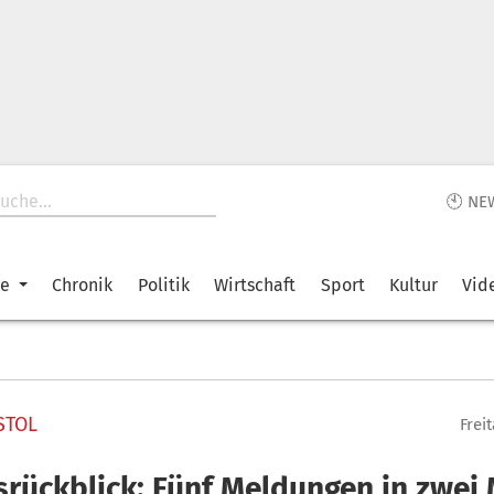
🕙 NE
ke
Chronik
Politik
Wirtschaft
Sport
Kultur
Vid
STOL
Frei
srückblick: Fünf Meldungen in zwei