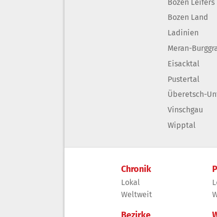
Bozen Leifers
Bozen Land
Ladinien
Meran-Burggr
Eisacktal
Pustertal
Überetsch-Un
Vinschgau
Wipptal
Chronik
P
Lokal
L
Weltweit
W
Bezirke
W