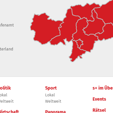
afenamt
terland
olitik
Sport
s+ im Übe
okal
Lokal
Events
eltweit
Weltweit
Rätsel
irtschaft
Panorama