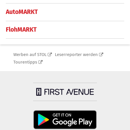
AutoMARKT
FlohMARKT
Werben auf STOL
Leserreporter werden
Tourentipps