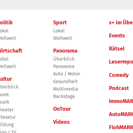
olitik
Sport
s+ im Übe
okal
Lokal
Events
eltweit
Weltweit
Rätsel
irtschaft
Panorama
okal
Überblick
Leserrepo
eltweit
Panorama
Auto / Motor
Comedy
ultur
Gesundheit
berblick
Podcast
Multimedia
unst
Backstage
ImmoMAR
usik
OnTour
heater
AutoMAR
iteratur
Videos
ildung
FlohMAR
ino / TV