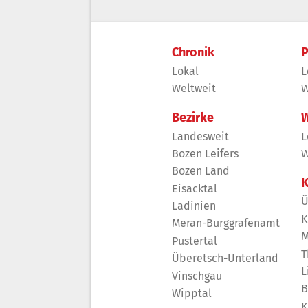
Chronik
P
Lokal
L
Weltweit
W
Bezirke
W
Landesweit
L
Bozen Leifers
W
Bozen Land
K
Eisacktal
Ü
Ladinien
K
Meran-Burggrafenamt
M
Pustertal
T
Überetsch-Unterland
L
Vinschgau
B
Wipptal
K