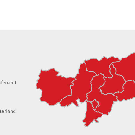
afenamt
terland