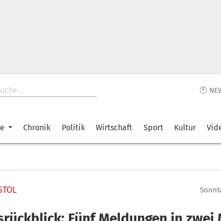
🕙 NE
ke
Chronik
Politik
Wirtschaft
Sport
Kultur
Vid
STOL
Sonnta
srückblick: Fünf Meldungen in zwei