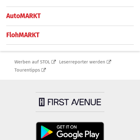
AutoMARKT
FlohMARKT
Werben auf STOL
Leserreporter werden
Tourentipps