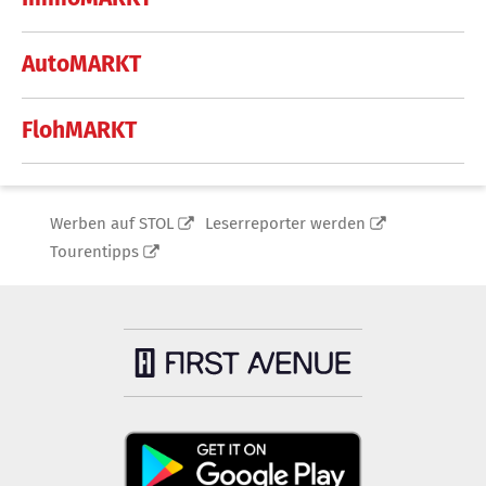
AutoMARKT
FlohMARKT
Werben auf STOL
Leserreporter werden
Tourentipps