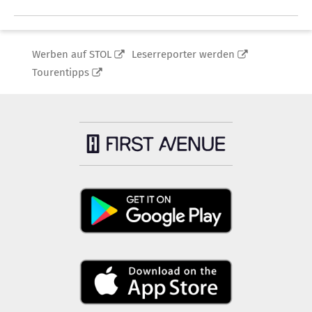
Werben auf STOL
Leserreporter werden
Tourentipps