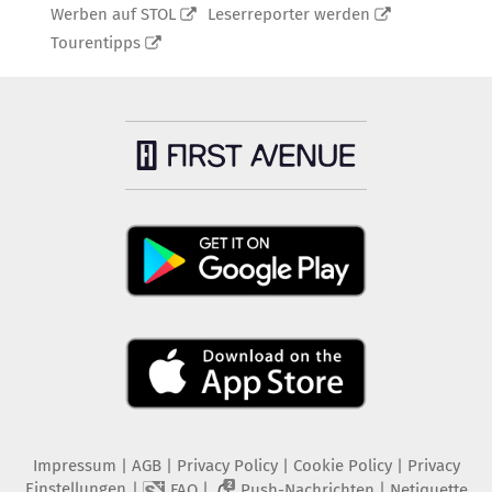
Werben auf STOL
Leserreporter werden
Tourentipps
Impressum
|
AGB
|
Privacy Policy
|
Cookie Policy
|
Privacy
Einstellungen
|
|
|
FAQ
Push-Nachrichten
Netiquette
2