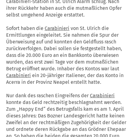
Carabinieri-Station in St. Ulrich Alarm schlug. Nach
ihrer Rückkehr haben auch die mutmaßlichen Opfer
selbst umgehend Anzeige erstattet.
Sofort haben die
Carabinieri
von St. Ulrich die
Ermittlungen eingeleitet. Sie nahmen die Spur der
Überweisung auf und konnten den Geldfluss rasch
zurückverfolgen. Dabei sollen sie festgestellt haben,
dass die 20.000 Euro an ein Bankkonto überwiesen
wurden, das erst zwei Tage vor dem mutmaßlichen
Betrug eröffnet wurde. Inhaber des Kontos war laut
Carabinieri
ein 20-jähriger Italiener, der das Konto in
Acerra in der Provinz Neapel erstellt hatte.
Nur dank des raschen Eingreifens der
Carabinieri
konnte das Geld rechtzeitig beschlagnahmt werden.
Zum „Happy End“ des Betrugsfalls kam es am 1. April
dieses Jahres: Das Bozner Landesgericht hatte keinen
Zweifel an der rechtmäßigen Zugehörigkeit der Gelder
und ordnete deren Rückgabe an das Grödner Ehepaar
an. So haben die beiden die gesamten 20.000 Euro