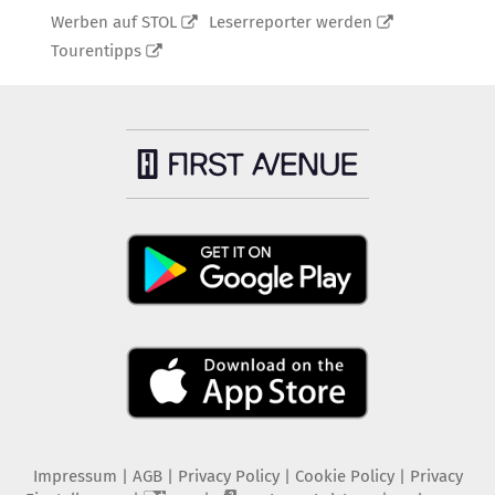
Werben auf STOL
Leserreporter werden
Tourentipps
Impressum
|
AGB
|
Privacy Policy
|
Cookie Policy
|
Privacy