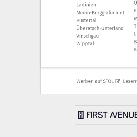
Ü
Ladinien
K
Meran-Burggrafenamt
M
Pustertal
T
Überetsch-Unterland
L
Vinschgau
B
Wipptal
K
Werben auf STOL
Leser