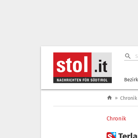
Bezir
»
Chronik
Chronik

Terl