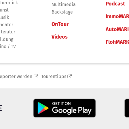
berblick
Podcast
Multimedia
unst
Backstage
ImmoMAR
usik
OnTour
heater
AutoMAR
iteratur
Videos
ildung
FlohMAR
ino / TV
reporter werden
Tourentipps