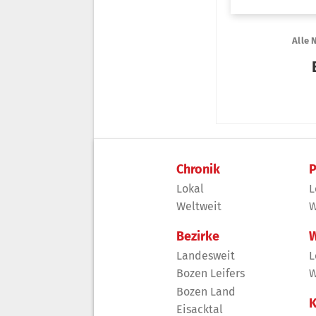
Chronik
P
Lokal
L
Weltweit
W
Bezirke
W
Landesweit
L
Bozen Leifers
W
Bozen Land
K
Eisacktal