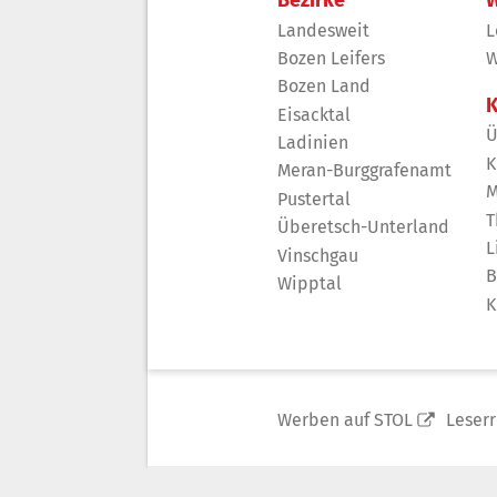
Landesweit
L
Bozen Leifers
W
Bozen Land
K
Eisacktal
Ü
Ladinien
K
Meran-Burggrafenamt
M
Pustertal
T
Überetsch-Unterland
L
Vinschgau
B
Wipptal
K
Werben auf STOL
Leser