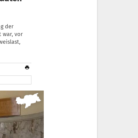
ag der
t war, vor
eislast,