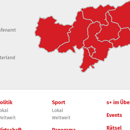
afenamt
terland
olitik
Sport
s+ im Übe
okal
Lokal
Events
eltweit
Weltweit
Rätsel
irtschaft
Panorama