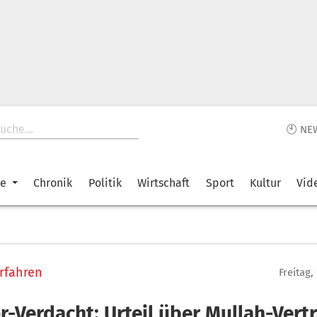
🕙 NE
ke
Chronik
Politik
Wirtschaft
Sport
Kultur
Vid
rfahren
Freitag,
r-Verdacht: Urteil über Mullah-Vert