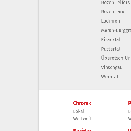
Bozen Leifers
Bozen Land
Ladinien
Meran-Burggr
Eisacktal
Pustertal
Überetsch-Un
Vinschgau
Wipptal
Chronik
P
Lokal
L
Weltweit
W
Bezirke
W