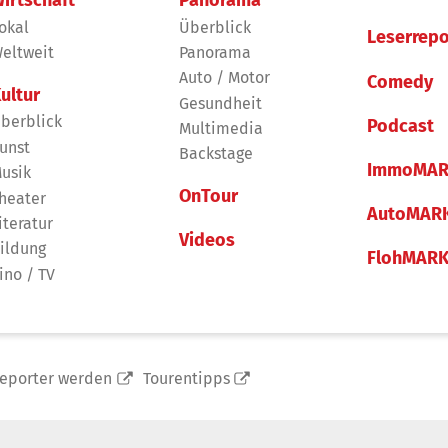
okal
Überblick
Leserrepo
eltweit
Panorama
Auto / Motor
Comedy
ultur
Gesundheit
berblick
Podcast
Multimedia
unst
Backstage
ImmoMAR
usik
OnTour
heater
AutoMAR
iteratur
Videos
ildung
FlohMAR
ino / TV
reporter werden
Tourentipps