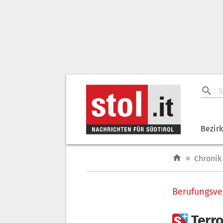
Bezir
»
Chronik
Berufungsve

Terro