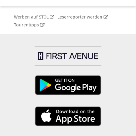
Werben auf STOL
Leserreporter werden
Tourentipps