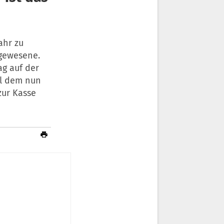
ahr zu
agewesene.
g auf der
ll dem nun
zur Kasse