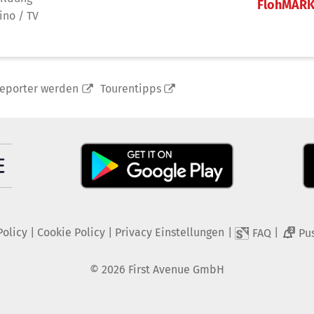
FlohMAR
ino / TV
reporter werden
Tourentipps
Policy
|
Cookie Policy
|
Privacy Einstellungen
|
|
FAQ
Pu
2
©
2026
First Avenue GmbH