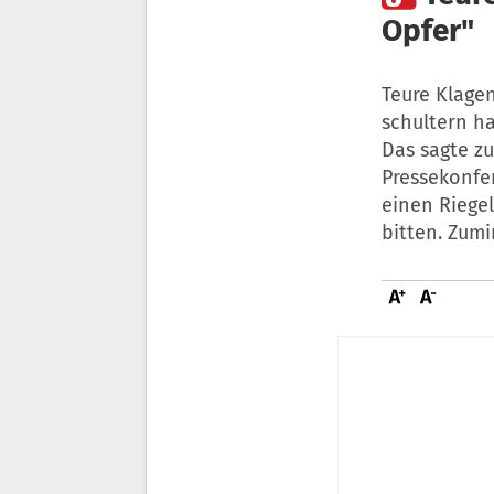
Opfer"
Teure Klagen
schultern h
Das sagte z
Pressekonfe
einen Riege
bitten. Zumi