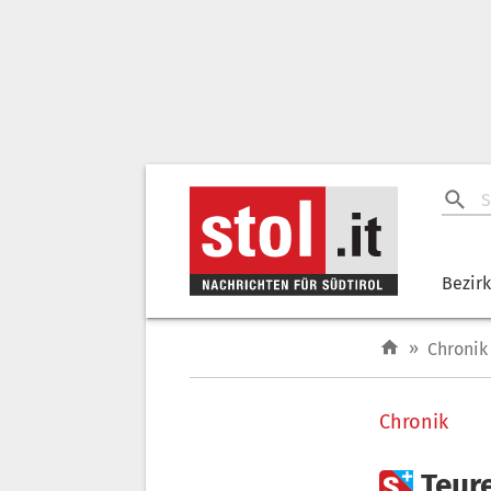
Bezir
»
Chronik
Chronik

Teure