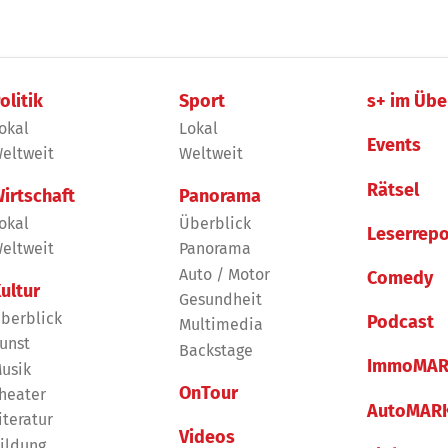
olitik
Sport
s+ im Übe
okal
Lokal
Events
eltweit
Weltweit
Rätsel
irtschaft
Panorama
okal
Überblick
Leserrepo
eltweit
Panorama
Auto / Motor
Comedy
ultur
Gesundheit
berblick
Podcast
Multimedia
unst
Backstage
ImmoMAR
usik
OnTour
heater
AutoMAR
iteratur
Videos
ildung