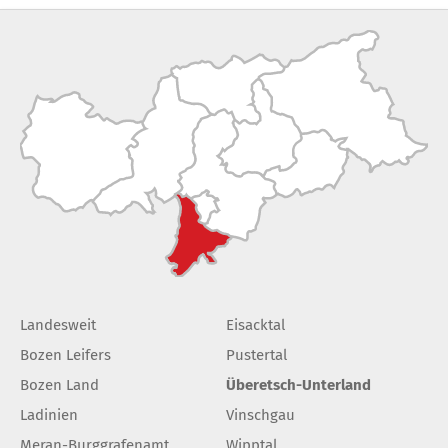
Landesweit
Eisacktal
Bozen Leifers
Pustertal
Bozen Land
Überetsch-Unterland
Ladinien
Vinschgau
Meran-Burggrafenamt
Wipptal