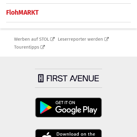
FlohMARKT
Werben auf STOL
Leserreporter werden
Tourentipps