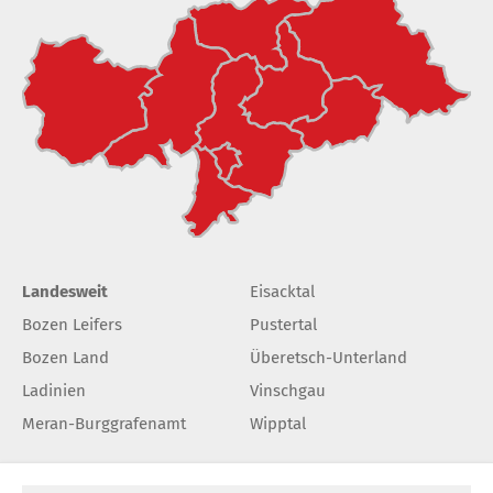
Landesweit
Eisacktal
Bozen Leifers
Pustertal
Bozen Land
Überetsch-Unterland
Ladinien
Vinschgau
Meran-Burggrafenamt
Wipptal