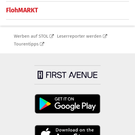
FlohMARKT
Werben auf STOL
Leserreporter werden
Tourentipps