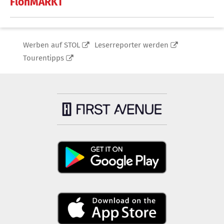
FlohMARKT
Werben auf STOL
Leserreporter werden
Tourentipps