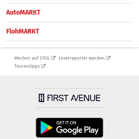
AutoMARKT
FlohMARKT
Werben auf STOL
Leserreporter werden
Tourentipps