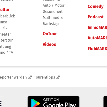
Auto / Motor
Comedy
ultur
Gesundheit
berblick
Podcast
Multimedia
unst
Backstage
ImmoMAR
usik
OnTour
heater
AutoMAR
iteratur
Videos
ildung
FlohMAR
ino / TV
reporter werden
Tourentipps