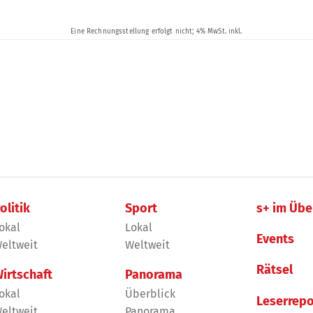
olitik
Sport
s+ im Übe
okal
Lokal
Events
eltweit
Weltweit
Rätsel
irtschaft
Panorama
okal
Überblick
Leserrepo
eltweit
Panorama