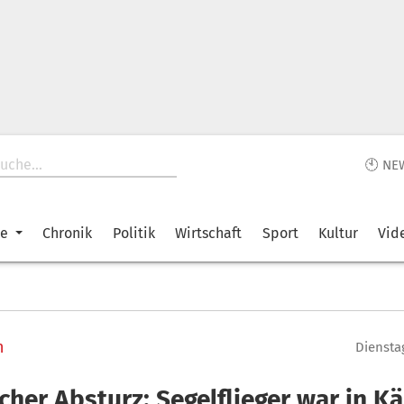
🕙 NE
ke
Chronik
Politik
Wirtschaft
Sport
Kultur
Vid
n
Dienstag
cher Absturz: Segelflieger war in K