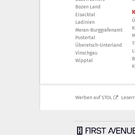
Bozen Land
K
Eisacktal
Ü
Ladinien
K
Meran-Burggrafenamt
M
Pustertal
T
Überetsch-Unterland
L
Vinschgau
B
Wipptal
K
Werben auf STOL
Leser