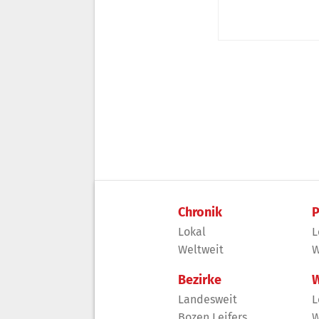
Chronik
P
Lokal
L
Weltweit
W
Bezirke
W
Landesweit
L
Bozen Leifers
W