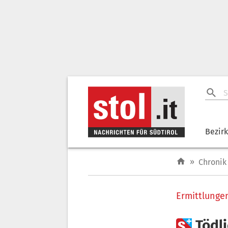
Bezir
»
Chronik
Ermittlunge

Tödli