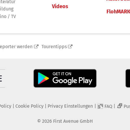
iteratur
Videos
ildung
FlohMAR
ino / TV
reporter werden
Tourentipps
Policy
|
Cookie Policy
|
Privacy Einstellungen
|
|
FAQ
Pu
2
©
2026
First Avenue GmbH