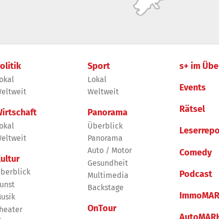
olitik
Sport
s+ im Übe
okal
Lokal
Events
eltweit
Weltweit
Rätsel
irtschaft
Panorama
okal
Überblick
Leserrepo
eltweit
Panorama
Auto / Motor
Comedy
ultur
Gesundheit
berblick
Podcast
Multimedia
unst
Backstage
ImmoMAR
usik
OnTour
heater
AutoMAR