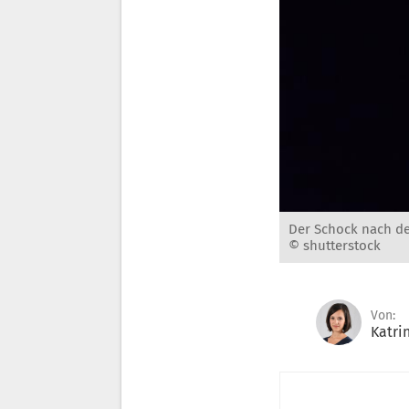
Der Schock nach dem
© shutterstock
Von:
Katri