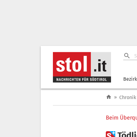
Bezir
»
Chronik
Beim Überqu

Tödli