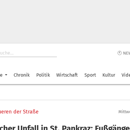
🕙 NE
ke
Chronik
Politik
Wirtschaft
Sport
Kultur
Vid
eren der Straße
Mittwo
cher Unfall in St. Pankraz: Fußgänge