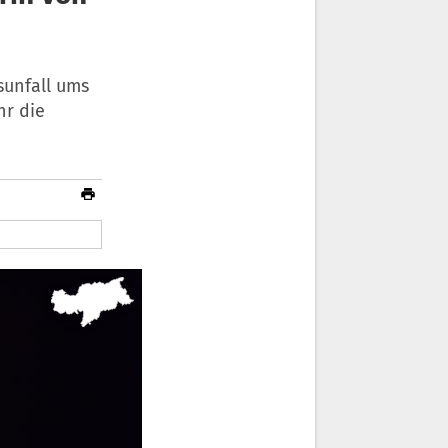
sunfall ums
hr die