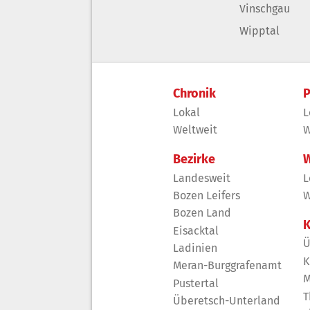
Vinschgau
Wipptal
Chronik
P
Lokal
L
Weltweit
W
Bezirke
W
Landesweit
L
Bozen Leifers
W
Bozen Land
K
Eisacktal
Ü
Ladinien
K
Meran-Burggrafenamt
M
Pustertal
T
Überetsch-Unterland