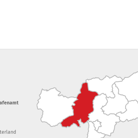
rafenamt
terland