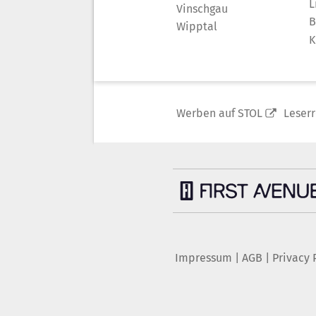
L
Vinschgau
B
Wipptal
K
Werben auf STOL
Leser
Impressum
|
AGB
|
Privacy 