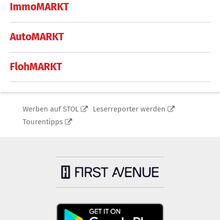
ImmoMARKT
AutoMARKT
FlohMARKT
Werben auf STOL
Leserreporter werden
Tourentipps