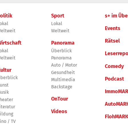
olitik
Sport
s+ im Übe
okal
Lokal
Events
eltweit
Weltweit
Rätsel
irtschaft
Panorama
okal
Überblick
Leserrepo
eltweit
Panorama
Auto / Motor
Comedy
ultur
Gesundheit
berblick
Podcast
Multimedia
unst
Backstage
ImmoMAR
usik
OnTour
heater
AutoMAR
iteratur
Videos
ildung
FlohMAR
ino / TV