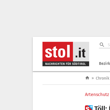
Bezir
»
Chronik
Artenschutz

Töll