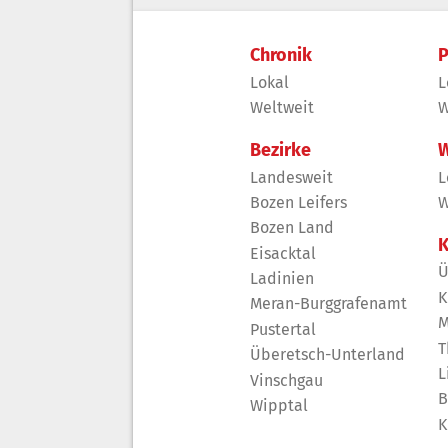
Chronik
P
Lokal
L
Weltweit
W
Bezirke
W
Landesweit
L
Bozen Leifers
W
Bozen Land
K
Eisacktal
Ü
Ladinien
K
Meran-Burggrafenamt
M
Pustertal
T
Überetsch-Unterland
L
Vinschgau
B
Wipptal
K