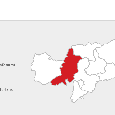
rafenamt
terland