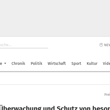
🕙 NE
ke
Chronik
Politik
Wirtschaft
Sport
Kultur
Vid
Fre
: Überwachung und Schutz von beso