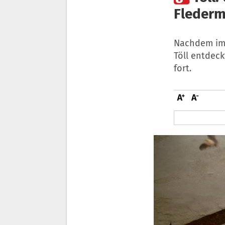
Flederm
Nachdem im 
Töll entdec
fort.