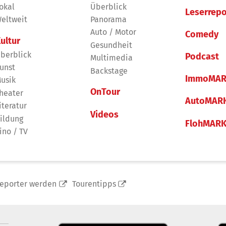
okal
Überblick
Leserrepo
eltweit
Panorama
Auto / Motor
Comedy
ultur
Gesundheit
berblick
Podcast
Multimedia
unst
Backstage
ImmoMAR
usik
OnTour
heater
AutoMAR
iteratur
Videos
ildung
FlohMAR
ino / TV
reporter werden
Tourentipps