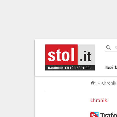
Bezir
»
Chronik
Chronik

Trafo