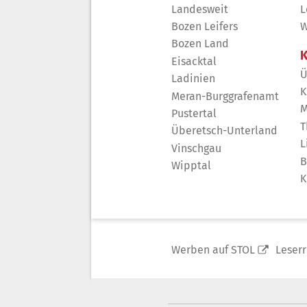
Landesweit
L
Bozen Leifers
W
Bozen Land
K
Eisacktal
Ü
Ladinien
K
Meran-Burggrafenamt
M
Pustertal
T
Überetsch-Unterland
L
Vinschgau
B
Wipptal
K
Werben auf STOL
Leser