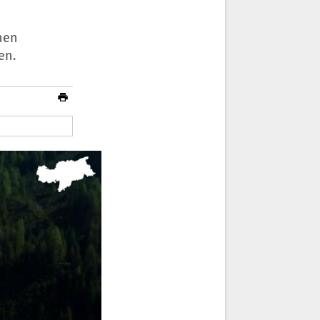
hen
en.