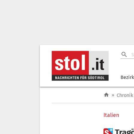
Bezir
»
Chronik
Italien

Trag