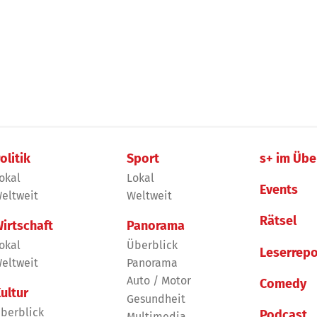
olitik
Sport
s+ im Übe
okal
Lokal
Events
eltweit
Weltweit
Rätsel
irtschaft
Panorama
okal
Überblick
Leserrepo
eltweit
Panorama
Auto / Motor
Comedy
ultur
Gesundheit
berblick
Podcast
Multimedia