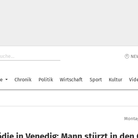
🕙 NE
ke
Chronik
Politik
Wirtschaft
Sport
Kultur
Vid
Montag
ödie in Venedig: Mann stürzt in den