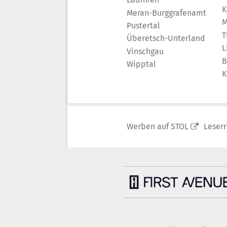
K
Meran-Burggrafenamt
M
Pustertal
T
Überetsch-Unterland
L
Vinschgau
B
Wipptal
K
Werben auf STOL
Leser