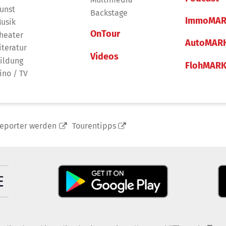
unst
Backstage
ImmoMAR
usik
OnTour
heater
AutoMAR
iteratur
Videos
ildung
FlohMAR
ino / TV
reporter werden
Tourentipps