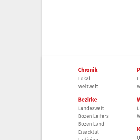
Chronik
P
Lokal
L
Weltweit
W
Bezirke
W
Landesweit
L
Bozen Leifers
W
Bozen Land
K
Eisacktal
Ü
Ladinien