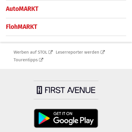
AutoMARKT
FlohMARKT
Werben auf STOL
Leserreporter werden
Tourentipps