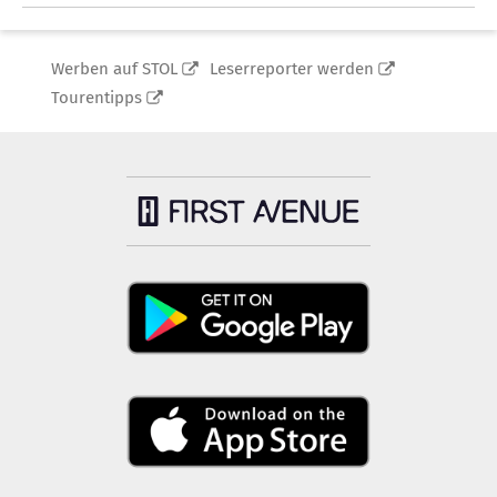
Werben auf STOL
Leserreporter werden
Tourentipps