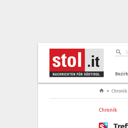
Bezir
»
Chronik
Chronik

„Tref