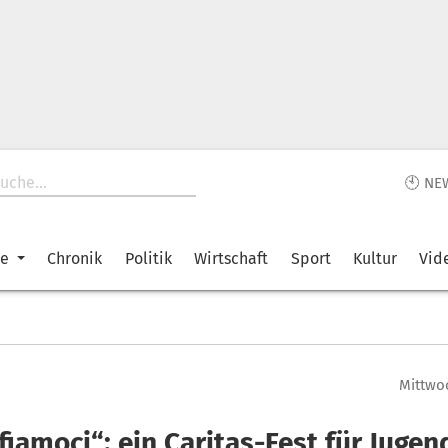
🕙 NE
ke
Chronik
Politik
Wirtschaft
Sport
Kultur
Vid
Mittwoc
fiamoci“: ein Caritas-Fest für Jugen