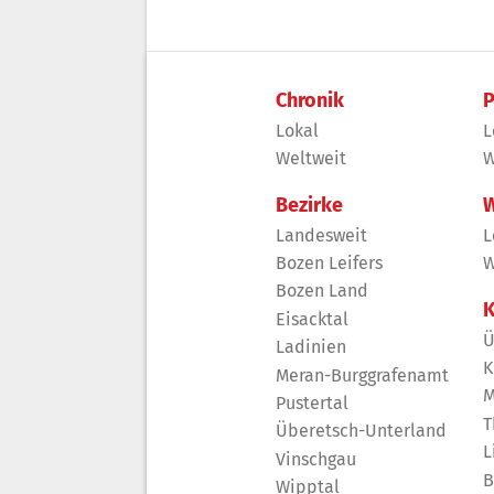
Chronik
P
Lokal
L
Weltweit
W
Bezirke
W
Landesweit
L
Bozen Leifers
W
Bozen Land
K
Eisacktal
Ü
Ladinien
K
Meran-Burggrafenamt
M
Pustertal
T
Überetsch-Unterland
L
Vinschgau
B
Wipptal