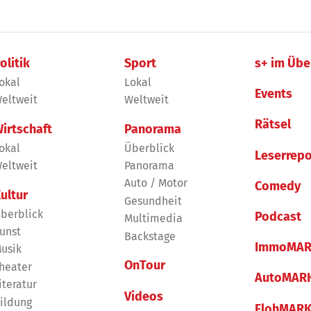
olitik
Sport
s+ im Übe
okal
Lokal
Events
eltweit
Weltweit
Rätsel
irtschaft
Panorama
okal
Überblick
Leserrepo
eltweit
Panorama
Auto / Motor
Comedy
ultur
Gesundheit
berblick
Podcast
Multimedia
unst
Backstage
ImmoMAR
usik
OnTour
heater
AutoMAR
iteratur
Videos
ildung
FlohMAR