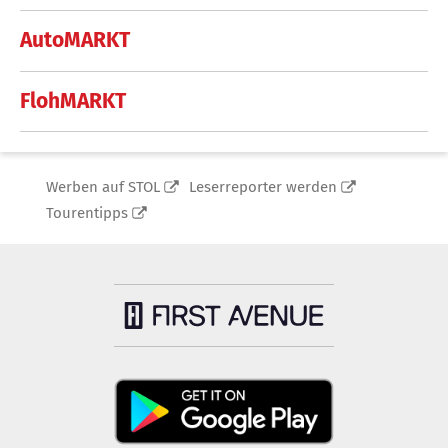
AutoMARKT
FlohMARKT
Werben auf STOL
Leserreporter werden
Tourentipps