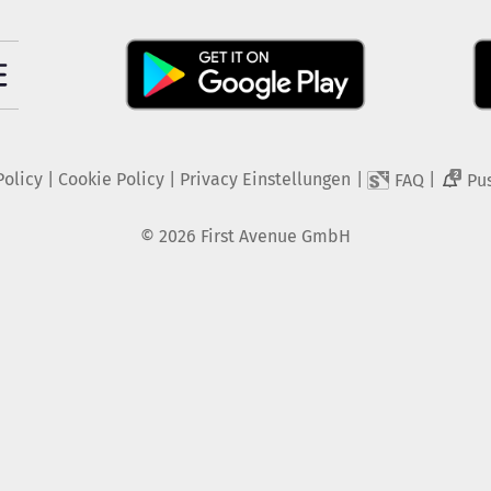
Policy
|
Cookie Policy
|
Privacy Einstellungen
|
|
FAQ
Pu
2
©
2026
First Avenue GmbH