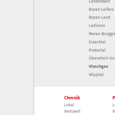
Landesweit
Bozen Leifers
Bozen Land
Ladinien
Meran-Burggr
Eisacktal
Pustertal
Überetsch-Un
Vinschgau
Wipptal
Chronik
P
Lokal
L
Weltweit
W