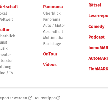
Rätsel
irtschaft
Panorama
okal
Überblick
Leserrepo
eltweit
Panorama
Auto / Motor
Comedy
ultur
Gesundheit
berblick
Podcast
Multimedia
unst
Backstage
ImmoMAR
usik
OnTour
heater
AutoMAR
iteratur
Videos
ildung
FlohMAR
ino / TV
reporter werden
Tourentipps