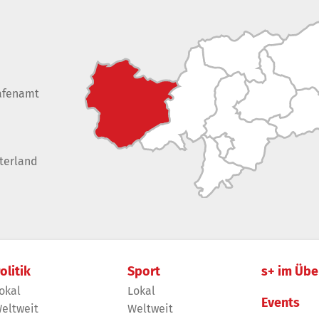
afenamt
terland
olitik
Sport
s+ im Übe
okal
Lokal
Events
eltweit
Weltweit