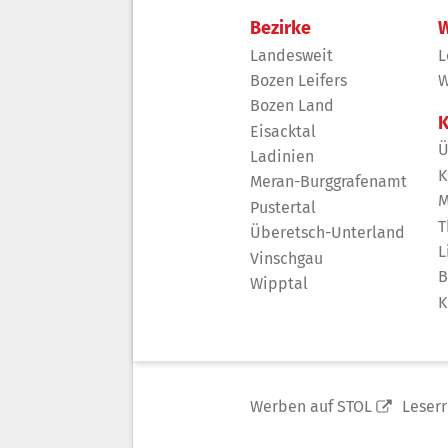
Bezirke
W
Landesweit
L
Bozen Leifers
W
Bozen Land
K
Eisacktal
Ü
Ladinien
K
Meran-Burggrafenamt
M
Pustertal
T
Überetsch-Unterland
L
Vinschgau
B
Wipptal
K
Werben auf STOL
Leser