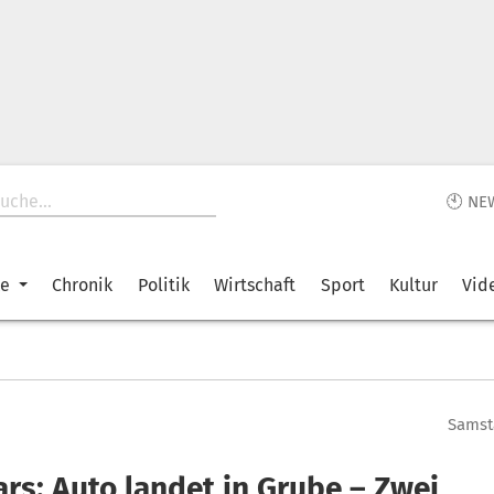
🕙 NE
ke
Chronik
Politik
Wirtschaft
Sport
Kultur
Vid
Samsta
ars: Auto landet in Grube – Zwei