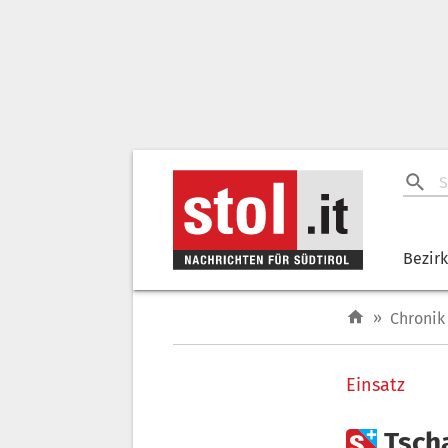
Bezir
»
Chronik
Einsatz

Tsch