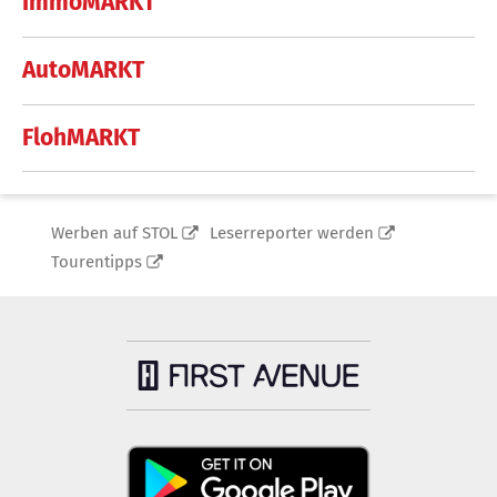
ImmoMARKT
AutoMARKT
FlohMARKT
Werben auf STOL
Leserreporter werden
Tourentipps