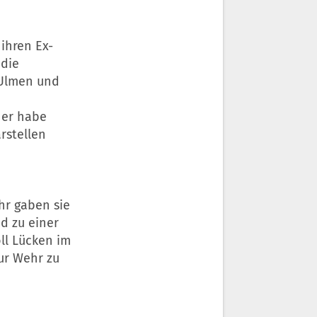
ihren Ex-
 die
 Ulmen und
 er habe
rstellen
hr gaben sie
d zu einer
ll Lücken im
ur Wehr zu