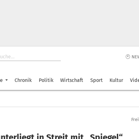
🕙 NE
ke
Chronik
Politik
Wirtschaft
Sport
Kultur
Vid
Fre
terliegt in Streit mit „Spiegel“