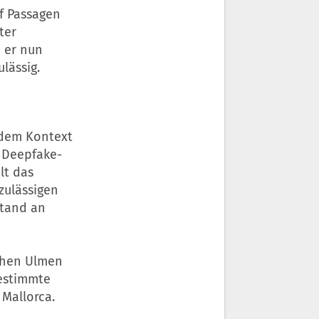
nf Passagen
ter
e er nun
ulässig.
 dem Kontext
 Deepfake-
lt das
zulässigen
stand an
chen Ulmen
bestimmte
Mallorca.