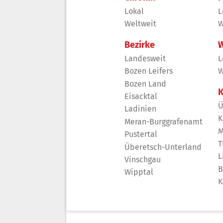
Lokal
L
Weltweit
W
Bezirke
W
Landesweit
L
Bozen Leifers
W
Bozen Land
K
Eisacktal
Ü
Ladinien
K
Meran-Burggrafenamt
M
Pustertal
T
Überetsch-Unterland
L
Vinschgau
B
Wipptal
K