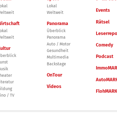
okal
Lokal
Events
eltweit
Weltweit
Rätsel
irtschaft
Panorama
okal
Überblick
Leserrepo
eltweit
Panorama
Auto / Motor
Comedy
ultur
Gesundheit
berblick
Podcast
Multimedia
unst
Backstage
ImmoMAR
usik
OnTour
heater
AutoMAR
iteratur
Videos
ildung
FlohMAR
ino / TV