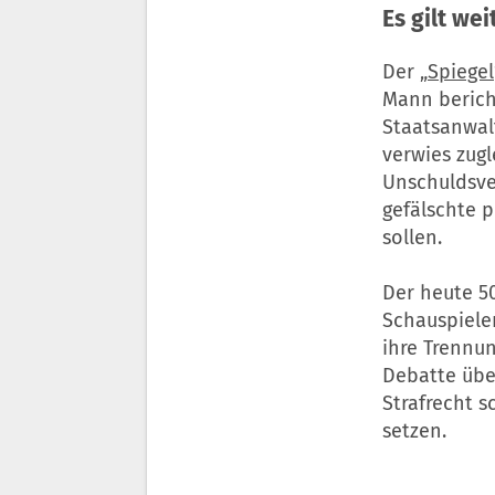
Es gilt we
Der „
Spiegel
Mann berich
Staatsanwal
verwies zugl
Unschuldsve
gefälschte 
sollen.
Der heute 5
Schauspieler
ihre Trennu
Debatte über
Strafrecht 
setzen.