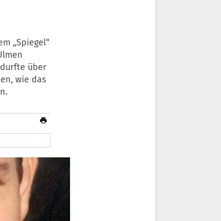
em „Spiegel“
 Ulmen
durfte über
en, wie das
n.