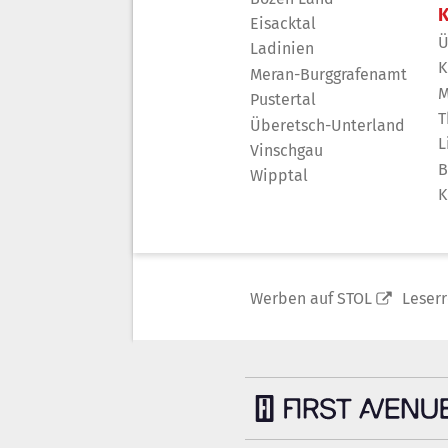
K
Eisacktal
Ü
Ladinien
K
Meran-Burggrafenamt
M
Pustertal
T
Überetsch-Unterland
L
Vinschgau
B
Wipptal
K
Werben auf STOL
Leser