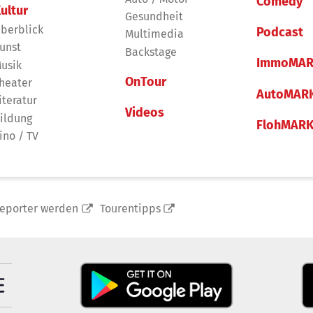
Comedy
ultur
Gesundheit
berblick
Podcast
Multimedia
unst
Backstage
ImmoMAR
usik
OnTour
heater
AutoMAR
iteratur
Videos
ildung
FlohMAR
ino / TV
reporter werden
Tourentipps