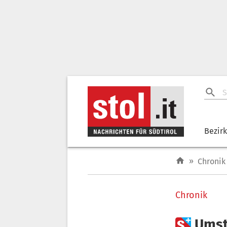
Bezir
»
Chronik
Chronik

Umst