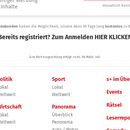
olitik
Sport
s+ im Übe
okal
Lokal
Events
eltweit
Weltweit
Rätsel
irtschaft
Panorama
okal
Überblick
Leserrepo
eltweit
Panorama
Auto / Motor