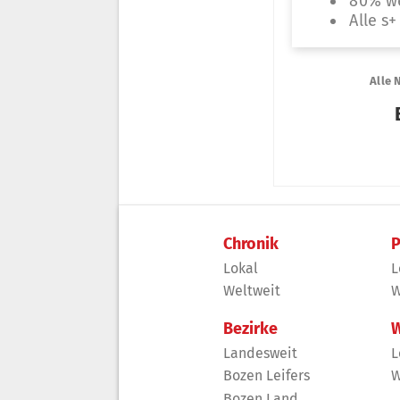
Chronik
P
Lokal
L
Weltweit
W
Bezirke
W
Landesweit
L
Bozen Leifers
W
Bozen Land