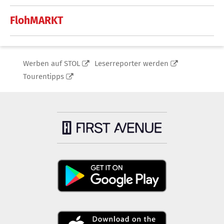
FlohMARKT
Werben auf STOL
Leserreporter werden
Tourentipps