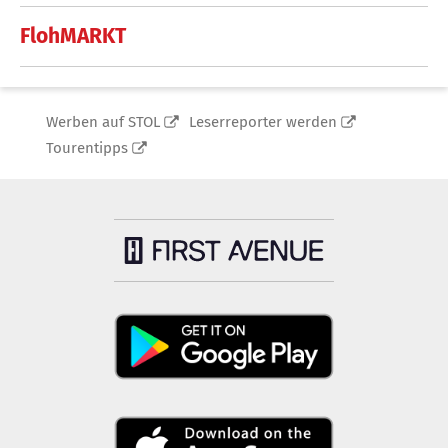
FlohMARKT
Werben auf STOL
Leserreporter werden
Tourentipps