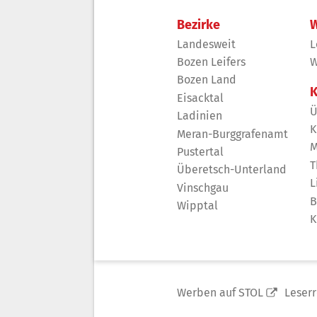
Bezirke
W
Landesweit
L
Bozen Leifers
W
Bozen Land
K
Eisacktal
Ü
Ladinien
K
Meran-Burggrafenamt
M
Pustertal
T
Überetsch-Unterland
L
Vinschgau
B
Wipptal
K
Werben auf STOL
Leser