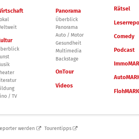
Rätsel
irtschaft
Panorama
okal
Überblick
Leserrepo
eltweit
Panorama
Auto / Motor
Comedy
ultur
Gesundheit
berblick
Podcast
Multimedia
unst
Backstage
ImmoMAR
usik
OnTour
heater
AutoMAR
iteratur
Videos
ildung
FlohMAR
ino / TV
reporter werden
Tourentipps