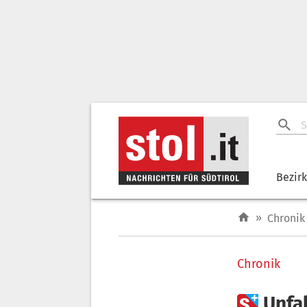
Bezir
»
Chronik
Chronik

Unfa