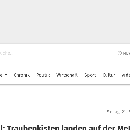
🕙 NE
ke
Chronik
Politik
Wirtschaft
Sport
Kultur
Vid
Freitag, 21
ll: Traubenkisten landen auf der Me