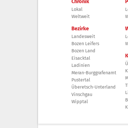
Chronik
P
Lokal
L
Weltweit
W
Bezirke
W
Landesweit
L
Bozen Leifers
W
Bozen Land
K
Eisacktal
Ü
Ladinien
K
Meran-Burggrafenamt
M
Pustertal
T
Überetsch-Unterland
L
Vinschgau
B
Wipptal
K