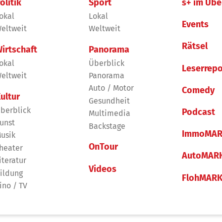
olitik
Sport
s+ im Übe
okal
Lokal
Events
eltweit
Weltweit
Rätsel
irtschaft
Panorama
okal
Überblick
Leserrepo
eltweit
Panorama
Auto / Motor
Comedy
ultur
Gesundheit
berblick
Podcast
Multimedia
unst
Backstage
ImmoMAR
usik
OnTour
heater
AutoMAR
iteratur
Videos
ildung
FlohMAR
ino / TV