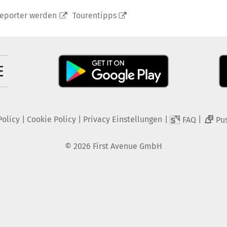
reporter werden
Tourentipps
Policy
|
Cookie Policy
|
Privacy Einstellungen
|
|
FAQ
Pu
2
©
2026
First Avenue GmbH