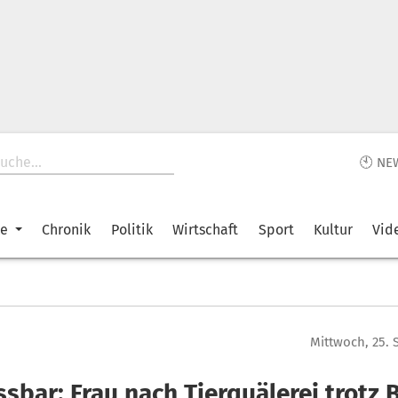
🕙 NE
ke
Chronik
Politik
Wirtschaft
Sport
Kultur
Vid
Mittwoch, 25.
sbar: Frau nach Tierquälerei trotz 