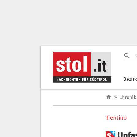
Bezir
»
Chronik
Trentino

Unfas