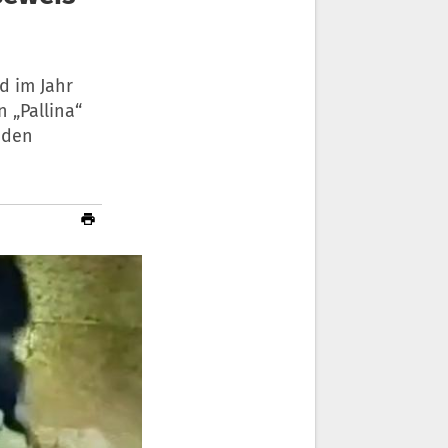
d im Jahr
 „Pallina“
 den