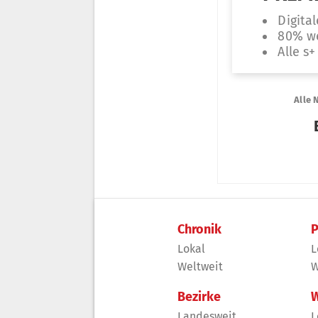
Chronik
P
Lokal
L
Weltweit
W
Bezirke
W
Landesweit
L