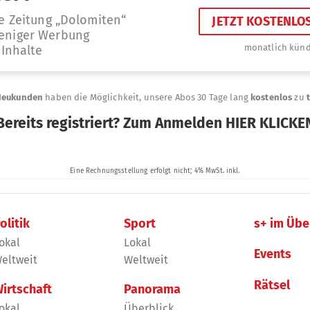
olitik
Sport
s+ im Übe
okal
Lokal
Events
eltweit
Weltweit
Rätsel
irtschaft
Panorama
okal
Überblick