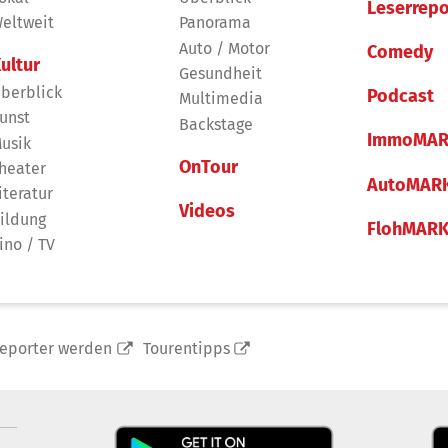
Leserrepo
eltweit
Panorama
Auto / Motor
Comedy
ultur
Gesundheit
berblick
Podcast
Multimedia
unst
Backstage
ImmoMAR
usik
OnTour
heater
AutoMAR
iteratur
Videos
ildung
FlohMAR
ino / TV
reporter werden
Tourentipps