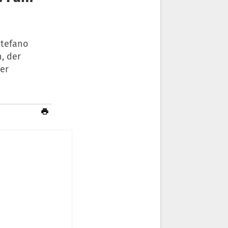
Stefano
, der
er