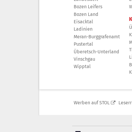
Bozen Leifers
W
Bozen Land
K
Eisacktal
Ü
Ladinien
K
Meran-Burggrafenamt
M
Pustertal
T
Überetsch-Unterland
L
Vinschgau
B
Wipptal
K
Werben auf STOL
Leser