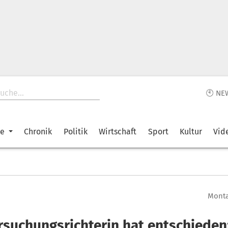
🕙 NE
ke
Chronik
Politik
Wirtschaft
Sport
Kultur
Vid
Monta
rsuchungsrichterin hat entschieden