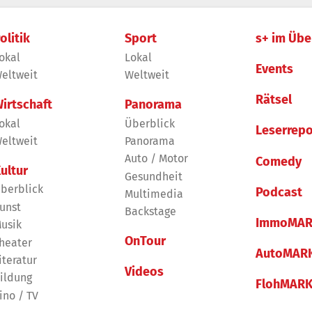
olitik
Sport
s+ im Übe
okal
Lokal
Events
eltweit
Weltweit
Rätsel
irtschaft
Panorama
okal
Überblick
Leserrepo
eltweit
Panorama
Auto / Motor
Comedy
ultur
Gesundheit
berblick
Podcast
Multimedia
unst
Backstage
ImmoMAR
usik
OnTour
heater
AutoMAR
iteratur
Videos
ildung
FlohMAR
ino / TV