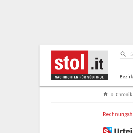
Bezir
»
Chronik
Rechnungsh

Urtei