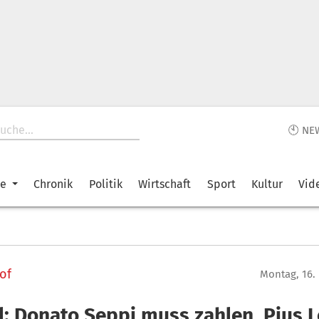
🕙 NE
ke
Chronik
Politik
Wirtschaft
Sport
Kultur
Vid
of
Montag, 16.
l: Donato Seppi muss zahlen, Pius L