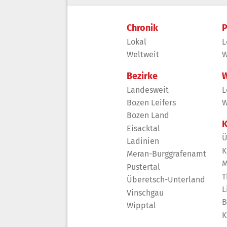
Chronik
P
Lokal
L
Weltweit
W
Bezirke
W
Landesweit
L
Bozen Leifers
W
Bozen Land
K
Eisacktal
Ü
Ladinien
K
Meran-Burggrafenamt
M
Pustertal
T
Überetsch-Unterland
L
Vinschgau
B
Wipptal
K