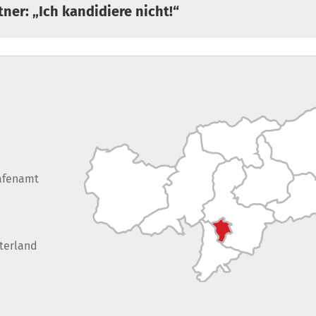
eitner: „Ich kandidiere nicht!“
afenamt
terland