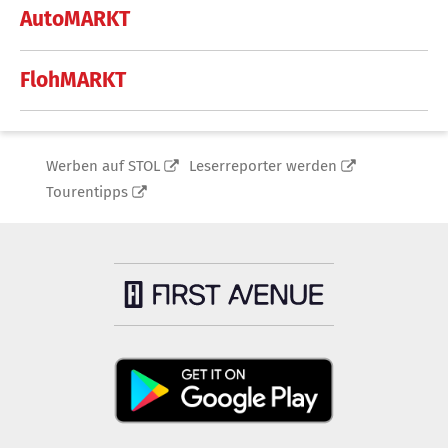
AutoMARKT
FlohMARKT
Werben auf STOL
Leserreporter werden
Tourentipps