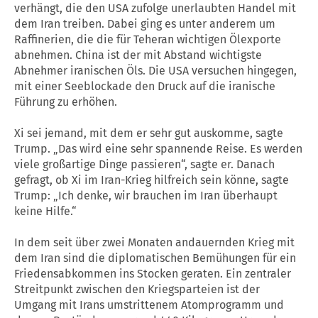
verhängt, die den
USA
zufolge unerlaubten Handel mit
dem
Iran
treiben. Dabei ging es unter anderem um
Raffinerien, die die für Teheran wichtigen Ölexporte
abnehmen.
China
ist der mit Abstand wichtigste
Abnehmer iranischen Öls. Die
USA
versuchen hingegen,
mit einer Seeblockade den Druck auf die iranische
Führung zu erhöhen.
Xi sei jemand, mit dem er sehr gut auskomme, sagte
Trump
. „Das wird eine sehr spannende Reise. Es werden
viele großartige Dinge passieren“, sagte er. Danach
gefragt, ob Xi im Iran-Krieg hilfreich sein könne, sagte
Trump
: „Ich denke, wir brauchen im
Iran
überhaupt
keine Hilfe.“
In dem seit über zwei Monaten andauernden Krieg mit
dem
Iran
sind die diplomatischen Bemühungen für ein
Friedensabkommen ins Stocken geraten. Ein zentraler
Streitpunkt zwischen den Kriegsparteien ist der
Umgang mit Irans umstrittenem Atomprogramm und