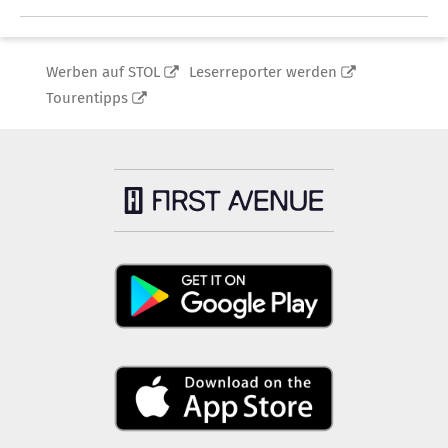
Werben auf STOL
Leserreporter werden
Tourentipps