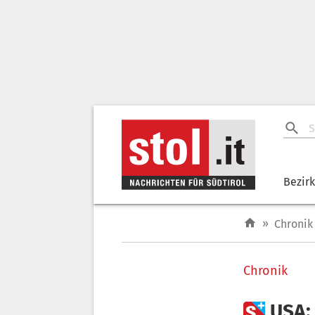
Bezir
»
Chronik
Chronik

USA: