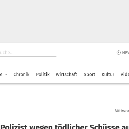
🕙 NE
ke
Chronik
Politik
Wirtschaft
Sport
Kultur
Vid
Mittwoc
 Polizist wegen tödlicher Schüsse a