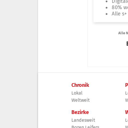
Chronik
P
Lokal
L
Weltweit
W
Bezirke
W
Landesweit
L
Bozen Leifers
W