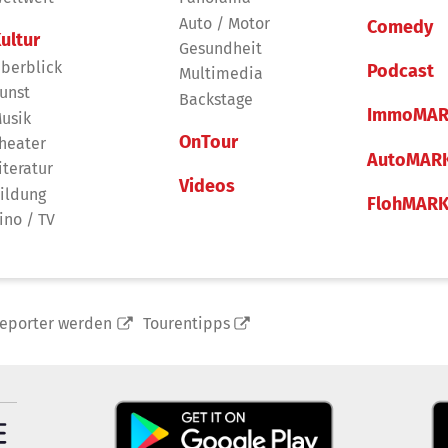
Auto / Motor
Comedy
ultur
Gesundheit
berblick
Podcast
Multimedia
unst
Backstage
ImmoMAR
usik
OnTour
heater
AutoMAR
iteratur
Videos
ildung
FlohMAR
ino / TV
reporter werden
Tourentipps