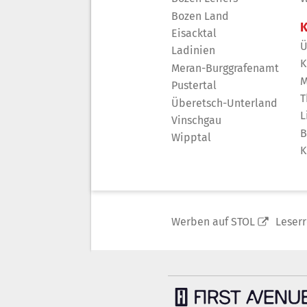
Bozen Land
K
Eisacktal
Ü
Ladinien
K
Meran-Burggrafenamt
M
Pustertal
T
Überetsch-Unterland
L
Vinschgau
B
Wipptal
K
Werben auf STOL
Leser