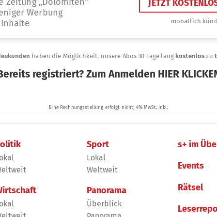
olitik
Sport
s+ im Übe
okal
Lokal
Events
eltweit
Weltweit
Rätsel
irtschaft
Panorama
okal
Überblick
Leserrepo
eltweit
Panorama