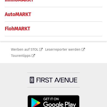
AutoMARKT
FlohMARKT
Werben auf STOL
Leserreporter werden
Tourentipps