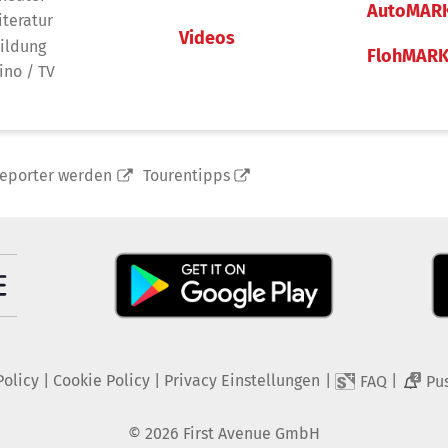
AutoMAR
iteratur
Videos
ildung
FlohMAR
ino / TV
reporter werden
Tourentipps
Policy
|
Cookie Policy
|
Privacy Einstellungen
|
|
FAQ
Pu
2
©
2026
First Avenue GmbH