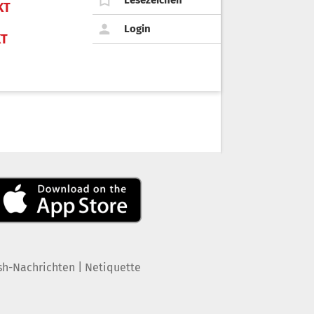
KT
Login
KT
|
sh-Nachrichten
Netiquette