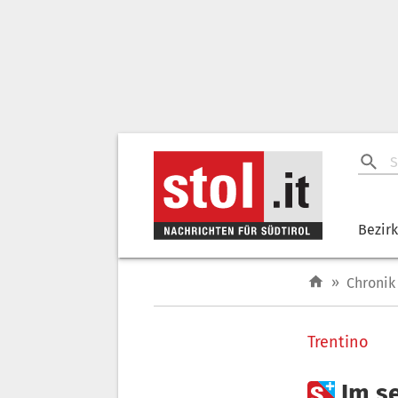
Bezir
»
Chronik
Trentino

Im s