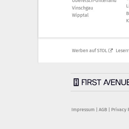
Überetsch-Unterland
L
Vinschgau
B
Wipptal
K
Werben auf STOL
Leser
Impressum
|
AGB
|
Privacy 