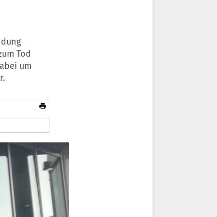
endung
 zum Tod
dabei um
r.