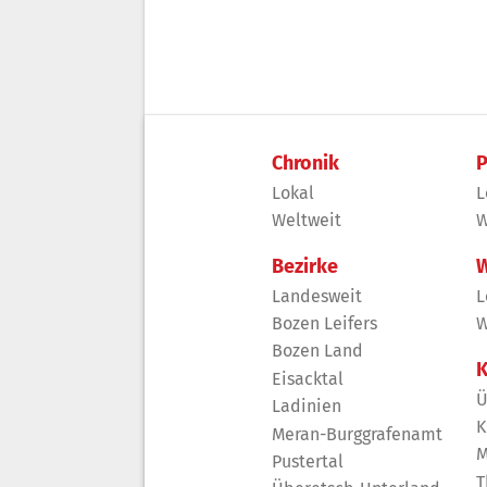
Chronik
P
Lokal
L
Weltweit
W
Bezirke
W
Landesweit
L
Bozen Leifers
W
Bozen Land
K
Eisacktal
Ü
Ladinien
K
Meran-Burggrafenamt
M
Pustertal
T