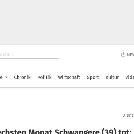
🕙 NE
ke
Chronik
Politik
Wirtschaft
Sport
Kultur
Vid
Diens
echsten Monat Schwangere (39) tot: