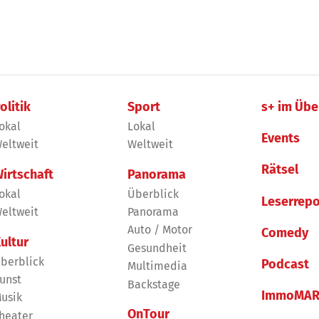
olitik
Sport
s+ im Übe
okal
Lokal
Events
eltweit
Weltweit
Rätsel
irtschaft
Panorama
okal
Überblick
Leserrepo
eltweit
Panorama
Auto / Motor
Comedy
ultur
Gesundheit
berblick
Podcast
Multimedia
unst
Backstage
ImmoMAR
usik
OnTour
heater