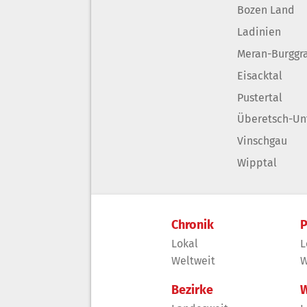
Bozen Land
Ladinien
Meran-Burggr
Eisacktal
Pustertal
Überetsch-Un
Vinschgau
Wipptal
Chronik
P
Lokal
L
Weltweit
W
Bezirke
W