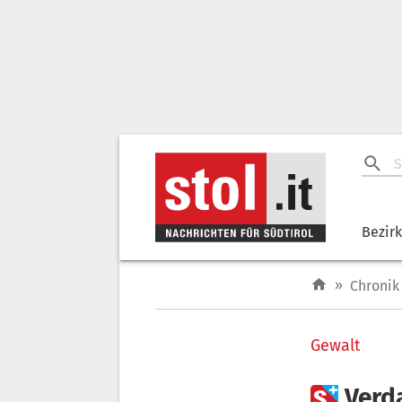
Bezir
»
Chronik
Gewalt

Verd