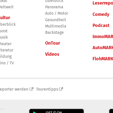
okal
Überblick
Leserrepo
eltweit
Panorama
Auto / Motor
Comedy
ultur
Gesundheit
berblick
Podcast
Multimedia
unst
Backstage
ImmoMAR
usik
OnTour
heater
AutoMAR
iteratur
Videos
ildung
FlohMAR
ino / TV
reporter werden
Tourentipps