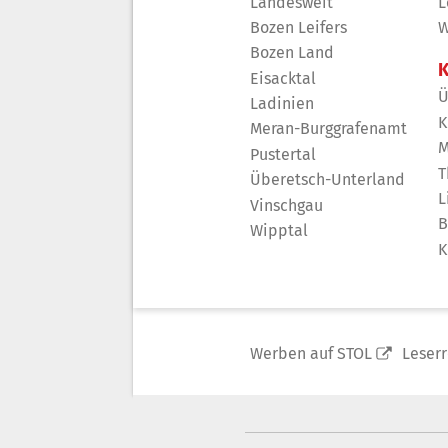
Landesweit
L
Bozen Leifers
W
Bozen Land
K
Eisacktal
Ü
Ladinien
K
Meran-Burggrafenamt
M
Pustertal
T
Überetsch-Unterland
L
Vinschgau
B
Wipptal
K
Werben auf STOL
Leser