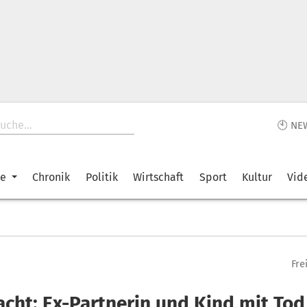
🕙 NE
ke
Chronik
Politik
Wirtschaft
Sport
Kultur
Vid
Fre
acht: Ex-Partnerin und Kind mit Tod