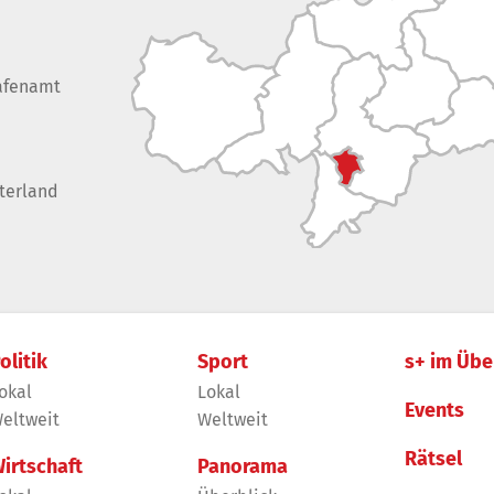
afenamt
terland
olitik
Sport
s+ im Übe
okal
Lokal
Events
eltweit
Weltweit
Rätsel
irtschaft
Panorama