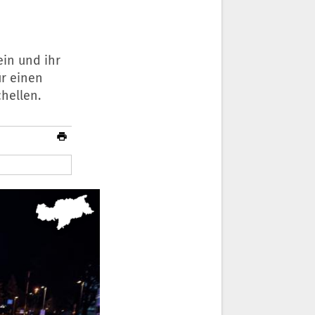
ein und ihr
r einen
chellen.