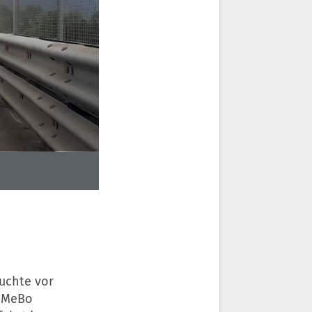
uchte vor
r MeBo