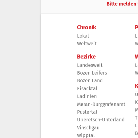
Bitte melden 
Chronik
P
Lokal
L
Weltweit
W
Bezirke
W
Landesweit
L
Bozen Leifers
W
Bozen Land
K
Eisacktal
Ü
Ladinien
K
Meran-Burggrafenamt
M
Pustertal
T
Überetsch-Unterland
L
Vinschgau
B
Wipptal