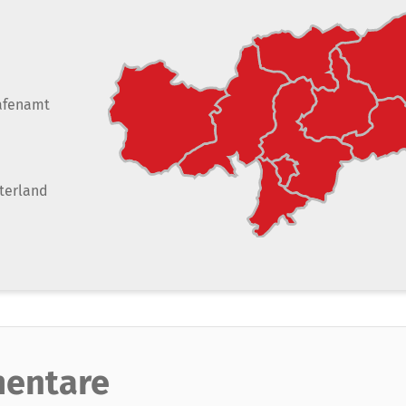
afenamt
terland
entare