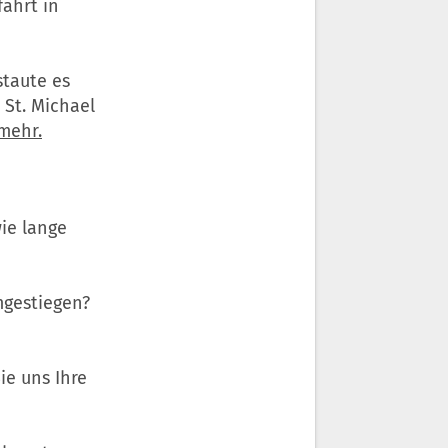
ahrt in
staute es
 St. Michael
 mehr.
ie lange
mgestiegen?
ie uns Ihre