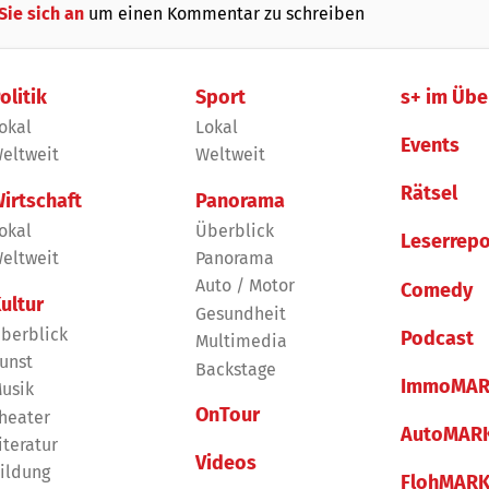
Sie sich an
um einen Kommentar zu schreiben
olitik
Sport
s+ im Übe
okal
Lokal
Events
eltweit
Weltweit
Rätsel
irtschaft
Panorama
okal
Überblick
Leserrepo
eltweit
Panorama
Auto / Motor
Comedy
ultur
Gesundheit
berblick
Podcast
Multimedia
unst
Backstage
ImmoMAR
usik
OnTour
heater
AutoMAR
iteratur
Videos
ildung
FlohMAR