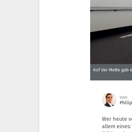
0
Auf der MeBo gab e
seconds
of
46
seconds
Volume
90%
Von:
Phili
Wer heute v
allem eines