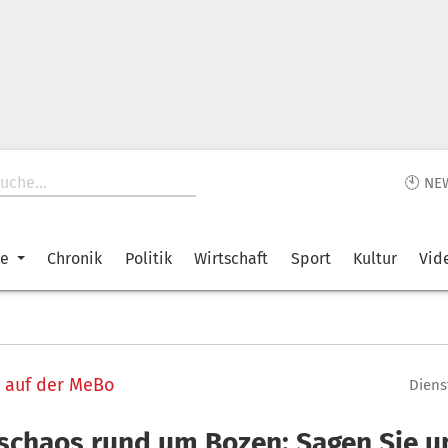
🕙 NE
ke
Chronik
Politik
Wirtschaft
Sport
Kultur
Vid
 auf der MeBo
Diens
schaos rund um Bozen: Sagen Sie un