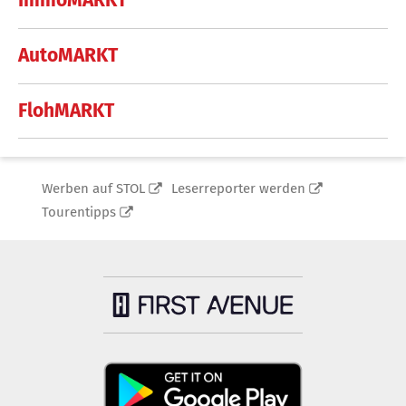
ImmoMARKT
AutoMARKT
FlohMARKT
Werben auf STOL
Leserreporter werden
Tourentipps