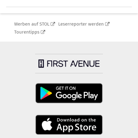
Werben auf STOL
Leserreporter werden
Tourentipps