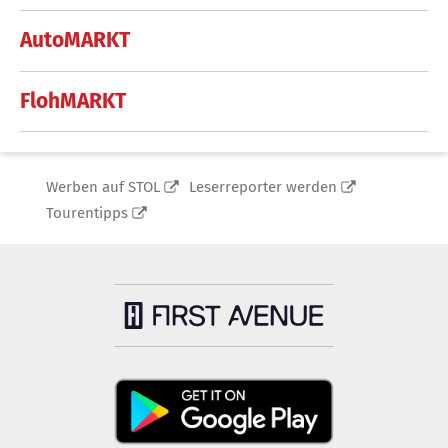
AutoMARKT
FlohMARKT
Werben auf STOL
Leserreporter werden
Tourentipps