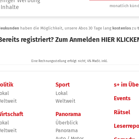
olitik
Sport
s+ im Übe
okal
Lokal
Events
eltweit
Weltweit
Rätsel
irtschaft
Panorama
okal
Überblick
Leserrepo
eltweit
Panorama
Auto / Motor