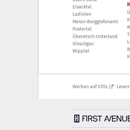
K
Eisacktal
Ü
Ladinien
K
Meran-Burggrafenamt
M
Pustertal
T
Überetsch-Unterland
L
Vinschgau
B
Wipptal
K
Werben auf STOL
Leser