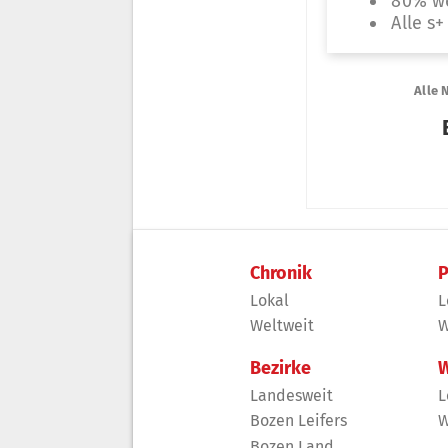
Chronik
P
Lokal
L
Weltweit
W
Bezirke
W
Landesweit
L
Bozen Leifers
W
Bozen Land