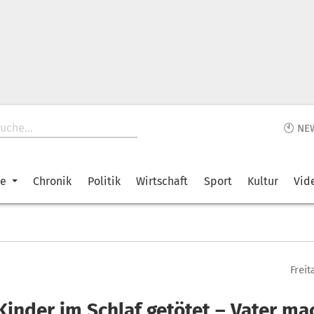
🕙 NE
ke
Chronik
Politik
Wirtschaft
Sport
Kultur
Vid
Freit
Kinder im Schlaf getötet – Vater ma