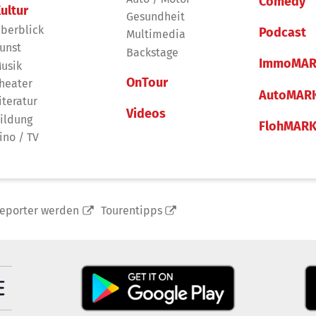
Comedy
ultur
Gesundheit
berblick
Podcast
Multimedia
unst
Backstage
ImmoMAR
usik
OnTour
heater
AutoMAR
iteratur
Videos
ildung
FlohMAR
ino / TV
reporter werden
Tourentipps