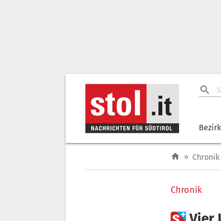
Bezir
»
Chronik
Chronik

Vier 